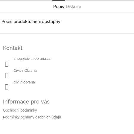
Popis
Diskuze
Popis produktu není dostupný
Z
á
Kontakt
p
a
shop
@
civilniobrana.cz
t
í
Civilní Obrana
civilniobrana
Informace pro vás
Obchodní podmínky
Podmínky ochrany osobních údajů