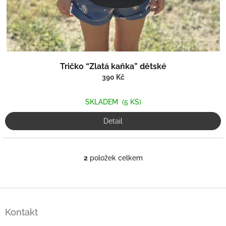
Tričko “Zlatá kaňka” dětské
390 Kč
SKLADEM
(5 KS)
Detail
2
položek celkem
O
v
l
á
Z
d
á
a
Kontakt
p
c