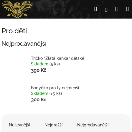
Přejít
Nák
Hledat
Přihlášení
na
obsah
koší
Pro děti
Nejprodávanější
Tričko “Zlatá kaňka” dětské
Skladem
(5 ks)
390 Kč
Bodýčko pro ty nejmenší
Skladem
(>5 ks)
300 Kč
Ř
a
Nejlevnější
Nejdražší
Nejprodávanější
z