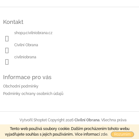
Z
á
Kontakt
p
a
shop
@
civilniobrana.cz
t
í
Civilní Obrana
civilniobrana
Informace pro vás
Obchodní podmínky
Podmínky ochrany osobních údajů
Copyright 2026
Civilní Obrana
. Všechna práva
Vytvořil Shoptet
vyhrazena.
Tento web používá soubory cookie. Dalším procházením tohoto webu
vyjadřujete souhlas s jejich používáním.. Více informací
zde
.
Rozumím