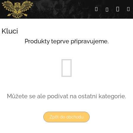
Přejít
Nák
Hledat
Přihlášení
na
obsah
koší
Kluci
Produkty teprve připravujeme.
Můžete se ale podívat na ostatní kategorie.
Zpět do obchodu