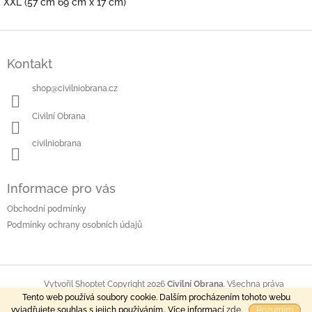
XXL (57 cm 69 cm x 17 cm)
Z
á
Kontakt
p
a
shop
@
civilniobrana.cz
t
í
Civilní Obrana
civilniobrana
Informace pro vás
Obchodní podmínky
Podmínky ochrany osobních údajů
Copyright 2026
Civilní Obrana
. Všechna práva
Vytvořil Shoptet
Tento web používá soubory cookie. Dalším procházením tohoto webu
vyhrazena.
vyjadřujete souhlas s jejich používáním.. Více informací
zde
.
Rozumím